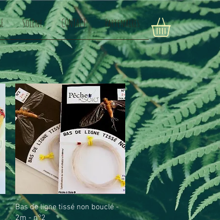
E
Solène
CONTACT
Partenaires
Aperçu rapide
Bas de ligne tissé non bouclé -
2m - n°2